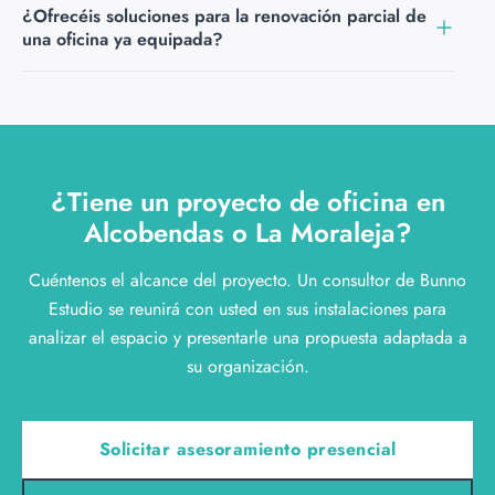
¿Ofrecéis soluciones para la renovación parcial de
guías de marca que definen colores, materiales y
una oficina ya equipada?
acabados. Seleccionamos el mobiliario y los acabados
respetando esas directrices para garantizar la coherencia
Sí. No es necesario renovar toda la oficina de una vez.
visual en todas las instalaciones.
Podemos intervenir en zonas concretas — una recepción,
una sala de juntas, un área de dirección — manteniendo
coherencia con el resto del espacio existente.
¿Tiene un proyecto de oficina en
Alcobendas o La Moraleja?
Cuéntenos el alcance del proyecto. Un consultor de Bunno
Estudio se reunirá con usted en sus instalaciones para
analizar el espacio y presentarle una propuesta adaptada a
su organización.
Solicitar asesoramiento presencial