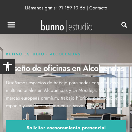
Llámanos gratis:
91 159 10 56
|
Contacto
BUNNO ESTUDIO · ALCOBENDAS
Abrir barra de herramientas
Diseño de oficinas en Alcobendas
Diseñamos espacios de trabajo para sedes corporativas y
multinacionales en Alcobendas y La Moraleja. Mobiliario de
marcas europeas premium, trabajo híbrido, planificación del
espacio y montaje incluido en un servicio 360.
Solicitar asesoramiento presencial