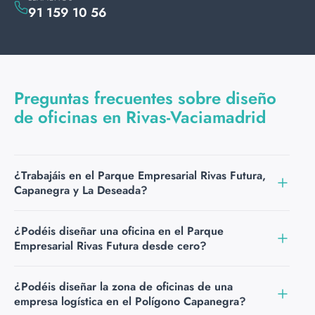
91 159 10 56
Preguntas frecuentes sobre diseño
de oficinas en Rivas-Vaciamadrid
¿Trabajáis en el Parque Empresarial Rivas Futura,
Capanegra y La Deseada?
Sí. Nos desplazamos a cualquier zona empresarial de
¿Podéis diseñar una oficina en el Parque
Rivas-Vaciamadrid, incluyendo el Parque Empresarial
Empresarial Rivas Futura desde cero?
Rivas Futura, los polígonos Capanegra, La Deseada, Los
Arenales-El Campillo y Santa Ana. La primera reunión en
Sí. Trabajamos con empresas de nueva implantación o
¿Podéis diseñar la zona de oficinas de una
sus instalaciones es gratuita y sin compromiso.
que acaban de cambiar de local en el Parque
empresa logística en el Polígono Capanegra?
Empresarial Rivas Futura. Diseñamos y equipamos el