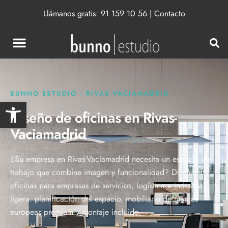
Llámanos gratis:
91 159 10 56
|
Contacto
BUNNO ESTUDIO · RIVAS-VACIAMADRID
Abrir barra de herramientas
Diseño de oficinas en Rivas-
Vaciamadrid
¿Su empresa en Rivas-Vaciamadrid necesita un espacio de
trabajo que combine imagen y funcionalidad? Diseñamos
oficinas para empresas de servicios, logística e industria
ligera: planificación del espacio, mobiliario de marcas
europeas premium y montaje incluido.