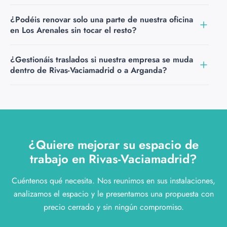
espacio completo partiendo de las necesidades reales del
Sí. Diseñamos zonas administrativas dentro de
¿Podéis renovar solo una parte de nuestra oficina
equipo y la actividad de la empresa.
instalaciones logísticas e industriales como las del
en Los Arenales sin tocar el resto?
Polígono Capanegra. Planificamos el espacio para que la
oficina sea ordenada y representativa sin interferir con la
Sí. Podemos intervenir en una zona específica, como la
¿Gestionáis traslados si nuestra empresa se muda
operativa del resto de la instalación.
recepción, el despacho de dirección o la sala de
dentro de Rivas-Vaciamadrid o a Arganda?
reuniones, sin necesidad de renovar el resto. Mantenemos
la coherencia con el mobiliario existente y el resultado
Sí. Disponemos de servicio de traslados de oficina. Si su
mejora notablemente sin afrontar un proyecto completo.
empresa se muda dentro de Rivas-Vaciamadrid o a un
municipio próximo como Arganda del Rey, gestionamos
el desmontaje, el transporte y la reinstalación del
¿Quiere mejorar su espacio de
mobiliario en el nuevo espacio.
trabajo en Rivas-Vaciamadrid?
Cuéntenos qué necesita. Nos reunimos en sus instalaciones,
analizamos el espacio y le presentamos una propuesta con
precio cerrado y sin ningún compromiso.