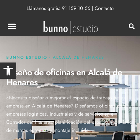
Llámanos gratis:
91 159 10 56
|
Contacto
BUNNO ESTUDIO · ALCALÁ DE HENARES
Abrir barra de herramientas
Diseño de oficinas en Alcalá de
Henares
¿Necesita diseñar o mejorar el espacio de trabajo de su
empresa en Alcalá de Henares? Diseñamos oficinas para
empresas logísticas, industriales y de servicios en el
Corredor del Henares: planificación del espacio, mobiliario
de marcas europeas y montaje incluido.