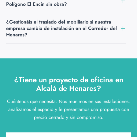
o las plataformas de distribución.
con empresas de servicios profesionales, tecnología y
Polígono El Encín sin obra?
consultoría en Alcalá de Henares. Adaptamos el diseño
del espacio al perfil de cada actividad y al tipo de cliente
Sí. Las cabinas acústicas que suministramos son
¿Gestionáis el traslado del mobiliario si nuestra
que recibe la empresa.
autoportantes: no necesitan fijación al techo ni obra civil.
empresa cambia de instalación en el Corredor del
Son ideales para empresas del Polígono El Encín o La
Henares?
Garena que necesitan separar acústicamente la zona de
Sí. Disponemos de servicio de traslados de oficina. Si su
trabajo del ruido de la operativa logística o industrial.
empresa cambia de instalación dentro de Alcalá de
Henares o a otro municipio del Corredor del Henares,
podemos gestionar el desmontaje, el transporte y la
¿Tiene un proyecto de oficina en
reinstalación del mobiliario en el nuevo espacio.
Alcalá de Henares?
Cuéntenos qué necesita. Nos reunimos en sus instalaciones,
analizamos el espacio y le presentamos una propuesta con
precio cerrado y sin compromiso.