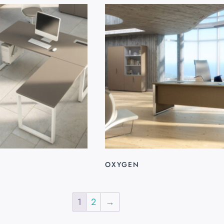
OXYGEN
1
2
→