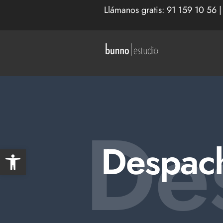
Llámanos gratis:
91 159 10 56
De
Despac
Abrir barra de herramientas