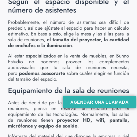
Según el espacio disponible y el
número de asistentes
Probablemente, el número de asistentes sea difícil de
predecir, así que ajústate al espacio para hacer un cálculo
estimativo. En base a esto, elige la mesa y las sillas para la
sala de reuniones,
el tamaño del proyector, la cantidad
de enchufes o la iluminación
.
Al estar especializados en la venta de muebles, en Bunno
Estudio no podemos proveer los complementos
audiovisuales que tu sala de reuniones necesita,
pero
podemos asesorarte
sobre cuáles elegir en función
del tamaño del espacio.
Equipamiento de la sala de reuniones
Antes de decidirte por la mesa y las sillas de tu sala de
AGENDAR UNA LLAMADA
reuniones, piensa en reservar un espacio para el
equipamiento de las tecnologías. Normalmente, las salas
de reuniones tienen
proyector HD, wifi, pantalla,
micrófonos y equipo de sonido
.
Infórmate del material del que dispone la empresa o del