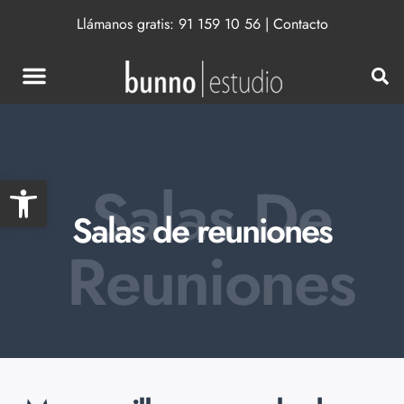
Llámanos gratis:
91 159 10 56
|
Contacto
Abrir barra de herramientas
Salas De
Salas de reuniones
Reuniones