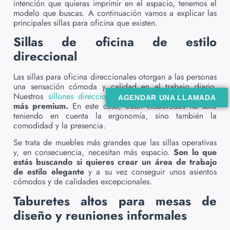
intención que quieras imprimir en el espacio, tenemos el
modelo que buscas. A continuación vamos a explicar las
principales sillas para oficina que existen.
Sillas de oficina de estilo
direccional
Las sillas para oficina direccionales otorgan a las personas
una sensación cómoda y calidad en el trabajo diario.
Nuestros
sillones direccionales
representan la opción
AGENDAR UNA LLAMADA
más premium.
En este caso, están elaborados no solo
teniendo en cuenta la ergonomía, sino también la
comodidad y la presencia.
Se trata de muebles más grandes que las sillas operativas
y, en consecuencia, necesitan más espacio.
Son lo que
estás buscando si quieres crear un área de trabajo
de estilo elegante
y a su vez conseguir unos asientos
cómodos y de calidades excepcionales.
Taburetes altos para mesas de
diseño y reuniones informales