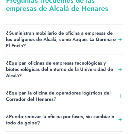
Preguntas frecuentes de las
empresas de Alcalá de Henares
¿Suministran mobiliario de oficina a empresas de
los polígonos de Alcalá, como Azque, La Garena o
El Encín?
Sí. Equipamos oficinas de empresas en los polígonos de
¿Equipan oficinas de empresas tecnológicas y
Alcalá de Henares, como Azque, La Garena o El Encín, y
biotecnológicas del entorno de la Universidad de
en el resto del Corredor del Henares, con transporte y
Alcalá?
montaje incluidos.
Sí. Alcalá tiene un ecosistema innovador ligado a la
¿Equipan la oficina de operadores logísticos del
Universidad, con empresas de biotecnología, ingeniería o
Corredor del Henares?
I+D: equipamos sus oficinas y laboratorios de gestión con
mobiliario acorde a esa imagen.
Sí. En polos como La Garena o El Encín hay grandes
¿Puedo renovar la oficina por fases, sin cambiarlo
plataformas logísticas: equipamos la oficina de gestión,
todo de golpe?
la sala de reuniones y la recepción junto a la nave, con