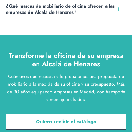
mobiliario de uso intensivo.
Sí. Equipamos oficinas completas y también familias
¿Qué marcas de mobiliario de oficina ofrecen a las
concretas, como sillería, puestos operativos o salas de
empresas de Alcalá de Henares?
reuniones, de modo que puede renovar el espacio por
zonas a su ritmo.
Representamos a fabricantes europeos como Sancal,
Viccarbe, Fantoni o Inclass, entre otros. Al no ser
fabricante propio, elegimos para cada oficina la marca
que mejor se ajusta a su actividad y a su presupuesto.
Transforme la oficina de su empresa
en Alcalá de Henares
Cuéntenos qué necesita y le preparamos una propuesta de
mobiliario a la medida de su oficina y su presupuesto. Más
de 30 años equipando empresas en Madrid, con transporte
y montaje incluidos.
Quiero recibir el catálogo