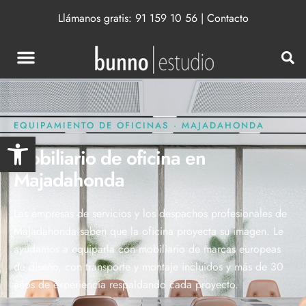
Llámanos gratis:
91 159 10 56
|
Contacto
EQUIPAMIENTO DE OFICINAS · MAJADAHONDA
Abrir barra de herramientas
Mobiliario de oficina en
Majadahonda
Las empresas de servicios y los despachos profesionales de
Majadahonda saben que la oficina proyecta su imagen. Le
ayudamos a equiparla con mobiliario de marcas europeas
de diseño, con transporte y montaje incluidos y más de 30
años de experiencia respaldando cada proyecto.