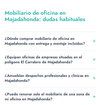
Mobiliario de oficina en
Majadahonda: dudas habituales
¿Dónde comprar mobiliario de oficina en
Majadahonda con entrega y montaje incluidos?
En Bunno Estudio. Suministramos mobiliario de oficina a
¿Equipan oficinas de empresas situadas en el
empresas de Majadahonda y de toda la zona oeste de
polígono El Carralero de Majadahonda?
Madrid, con transporte y montaje incluidos en el servicio.
Sí. Atendemos a empresas del polígono El Carralero y de
¿Amueblan despachos profesionales y clínicas en
las distintas zonas empresariales y de servicios del
Majadahonda?
municipio de Majadahonda.
Sí. Trabajamos a menudo con despachos profesionales,
¿Puedo renovar solo el mobiliario de una zona de
consultoras y clínicas de Majadahonda, equipando
mi oficina en Majadahonda?
despachos, recepciones y zonas de espera acordes con