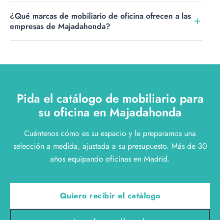
la imagen de cada empresa.
Por supuesto. Equipamos oficinas completas, pero
¿Qué marcas de mobiliario de oficina ofrecen a las
también suministramos familias concretas, como sillería,
empresas de Majadahonda?
despachos o zonas de espera, cuando solo necesita
renovar una parte del espacio.
Representamos a fabricantes europeos como Sancal,
Viccarbe, Fantoni o Inclass, entre otros. Al no ser
fabricante propio, elegimos para cada oficina la marca
que mejor se ajusta a su actividad y a su presupuesto.
Pida el catálogo de mobiliario para
su oficina en Majadahonda
Cuéntenos cómo es su espacio y le preparamos una
selección a medida, ajustada a su presupuesto. Más de 30
años equipando oficinas en Madrid.
Quiero recibir el catálogo