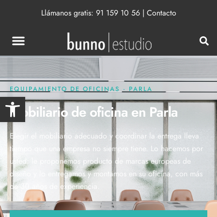
Llámanos gratis:
91 159 10 56
|
Contacto
EQUIPAMIENTO DE OFICINAS · PARLA
Abrir barra de herramientas
Mobiliario de oficina en Parla
Elegir el mobiliario adecuado y coordinar la entrega lleva
tiempo que una empresa no siempre tiene. Lo hacemos por
usted: le proponemos producto de marcas europeas de
diseño y lo entregamos y montamos en su oficina, con más
de 30 años de experiencia.