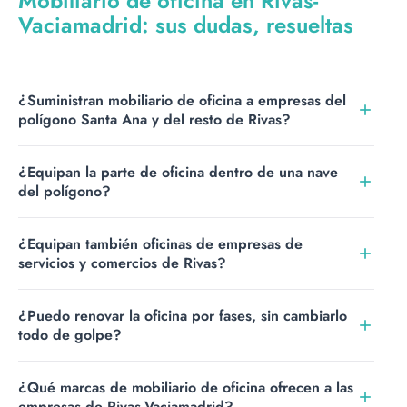
Mobiliario de oficina en Rivas-
Vaciamadrid: sus dudas, resueltas
¿Suministran mobiliario de oficina a empresas del
polígono Santa Ana y del resto de Rivas?
Sí. Equipamos oficinas de empresas en el polígono Santa
¿Equipan la parte de oficina dentro de una nave
Ana y en las demás zonas empresariales de Rivas-
del polígono?
Vaciamadrid, así como en el resto del sureste de Madrid,
con transporte y montaje incluidos.
Sí. En Santa Ana es habitual la nave con entreplanta de
¿Equipan también oficinas de empresas de
oficinas: equipamos esa zona de oficina, los despachos y
servicios y comercios de Rivas?
la sala de reuniones, con mobiliario pensado para el día
a día.
Sí. Rivas es un municipio con mucho tejido de servicios:
¿Puedo renovar la oficina por fases, sin cambiarlo
equipamos oficinas de empresas de servicios, despachos
todo de golpe?
profesionales y comercios, adaptándonos a cada
actividad y a cada espacio.
Sí. Equipamos oficinas completas y también familias
¿Qué marcas de mobiliario de oficina ofrecen a las
concretas, como sillería, puestos operativos o salas de
empresas de Rivas-Vaciamadrid?