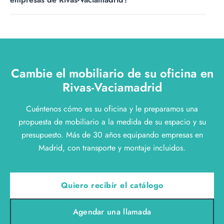
reuniones, de modo que puede renovar el espacio por
zonas a su ritmo.
Representamos a fabricantes europeos como Sancal,
Viccarbe, Fantoni o Inclass, entre otros. Al no ser
fabricante propio, elegimos para cada oficina la marca
que mejor se ajusta a su actividad y a su presupuesto.
Cambie el mobiliario de su oficina en
Rivas-Vaciamadrid
Cuéntenos cómo es su oficina y le preparamos una
propuesta de mobiliario a la medida de su espacio y su
presupuesto. Más de 30 años equipando empresas en
Madrid, con transporte y montaje incluidos.
Quiero recibir el catálogo
Agendar una llamada