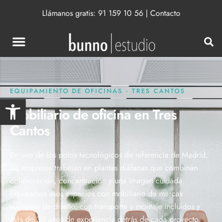
Llámanos gratis:
91 159 10 56
|
Contacto
EQUIPAMIENTO DE OFICINAS · TRES CANTOS
Abrir barra de herramientas
Mobiliario de oficina en Tres
Cantos
En uno de los polos tecnológicos de referencia de Madrid,
las empresas trabajan en plantas diáfanas que combinan
colaboración, concentración y una imagen cuidada.
Equipamos esos espacios con mobiliario de marcas
europeas de diseño, con transporte y montaje incluidos y
más de 30 años de experiencia detrás de cada proyecto.