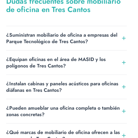
Dudas frecuentes sobre mobiliario
de oficina en Tres Cantos
¿Suministran mobiliario de oficina a empresas del
Parque Tecnológico de Tres Cantos?
Sí. Equipamos oficinas de empresas en el Parque
¿Equipan oficinas en el área de MASID y los
Tecnológico de Madrid (PTM) y en toda la zona norte,
polígonos de Tres Cantos?
con transporte y montaje incluidos.
Sí. Trabajamos con empresas del entorno de MASID, del
¿Instalan cabinas y paneles acústicos para oficinas
Polígono Industrial de Tres Cantos y de las distintas zonas
diáfanas en Tres Cantos?
empresariales del municipio, adaptando el mobiliario a
cada actividad.
Sí. Suministramos cabinas y paneles acústicos para aislar
¿Pueden amueblar una oficina completa o también
llamadas, videollamadas y reuniones en plantas abiertas,
zonas concretas?
una necesidad habitual en las oficinas tecnológicas de
Tres Cantos.
Las dos cosas. Equipamos oficinas completas y también
¿Qué marcas de mobiliario de oficina ofrecen a las
suministramos zonas concretas, como una sala de