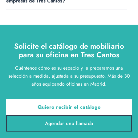
empresas de Tres Cantos?
reuniones, las cabinas acústicas o la recepción, cuando
solo necesita renovar una parte.
Representamos a fabricantes europeos como Sancal,
Viccarbe, Fantoni o Inclass, entre otros. Al no ser
fabricante propio, elegimos para cada empresa la marca
que mejor se ajusta a su actividad y a su presupuesto.
Solicite el catálogo de mobiliario
para su oficina en Tres Cantos
Cuéntenos cómo es su espacio y le preparamos una
selección a medida, ajustada a su presupuesto. Más de 30
años equipando oficinas en Madrid.
Quiero recibir el catálogo
Agendar una llamada