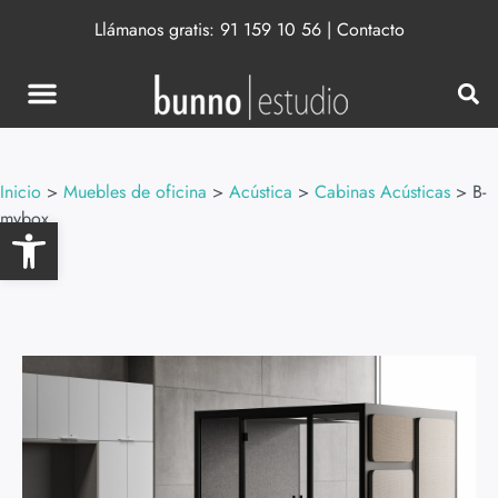
Llámanos gratis:
91 159 10 56
|
Contacto
Inicio
>
Muebles de oficina
>
Acústica
>
Cabinas Acústicas
>
B-
mybox
Abrir barra de herramientas