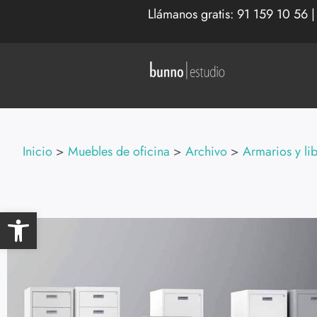
Llámanos gratis:
91 159 10 56
Inicio
>
Muebles de oficina
>
Archivo
>
Armarios y lib
Abrir barra de herramientas