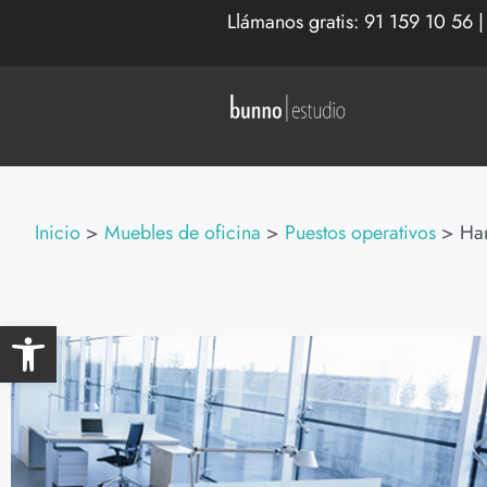
Llámanos gratis:
91 159 10 56
Inicio
>
Muebles de oficina
>
Puestos operativos
>
Ha
Abrir barra de herramientas