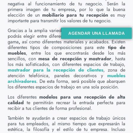
negativa al funcionamiento de tu negocio. Serán la
primera imagen de tu empresa
,
por lo que la buena
elección de un
mobiliario para tu recepción
es muy
importante para transmitir los valores de tu negocio.
Gracias a la amplia variedad de
muebles de recepción
,
AGENDAR UNA LLAMADA
podrás elegir entre diferentes modelos y diseños de alta
gama
,
así como diferentes materiales y acabados. Existen
diferentes tipos de composiciones para este
tipo de
muebles
, entre los que encontrarás desde los más
sencillos, con
mesa de recepción y mostrador
, hasta
los más sofisticados, con diferentes espacios de trabajo,
mostrador para la recepción de clientes
, zona de
atención telefónica, paneles decorativos y
muebles
archivadores
. De esta forma, será posible que abarquen
los diferentes espacios de trabajo en una sola posición.
Los diferentes
modelos para una recepción de alta
calidad
te permitirán recrear la entrada perfecta para
recibir a tus clientes de forma profesional.
También te ayudarán a crear espacios de trabajo únicos
para tus empleados, al mismo tiempo que expresarán la
estética, la filosofía y el estilo de tu empresa. Incluso