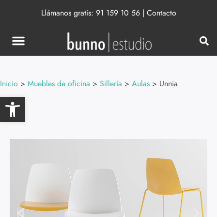
Llámanos gratis:
91 159 10 56
|
Contacto
Inicio
>
Muebles de oficina
>
Sillería
>
Aulas
>
Unnia
Abrir barra de herramientas