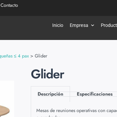
|
Contacto
Inicio
Empresa
Produc
queñas ≤ 4 pax
>
Glider
Glider
Descripción
Especificaciones
Mesas de reuniones operativas con capac