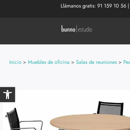
Llámanos gratis:
91 159 10 56
Inicio
>
Muebles de oficina
>
Salas de reuniones
>
Pe
Abrir barra de herramientas