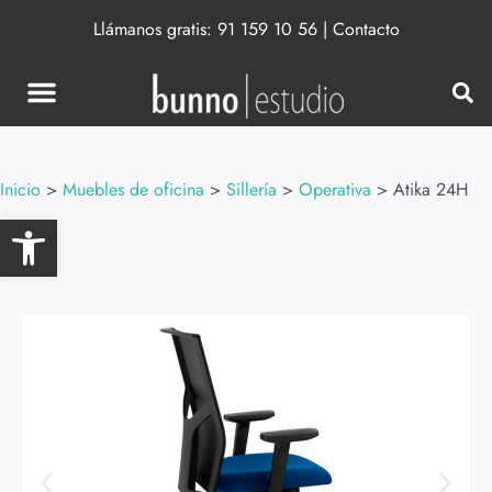
Llámanos gratis:
91 159 10 56
|
Contacto
Inicio
>
Muebles de oficina
>
Sillería
>
Operativa
>
Atika 24H
Abrir barra de herramientas