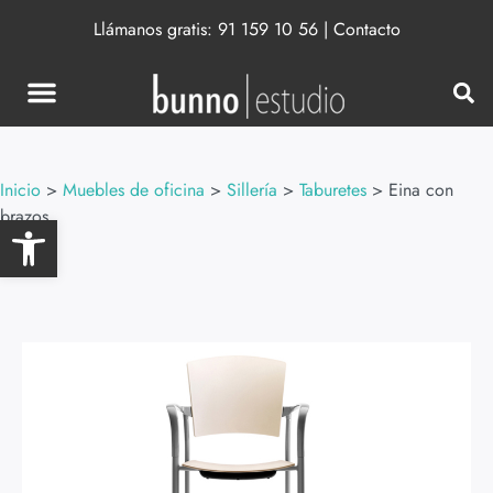
Llámanos gratis:
91 159 10 56
|
Contacto
Inicio
>
Muebles de oficina
>
Sillería
>
Taburetes
>
Eina con
brazos
Abrir barra de herramientas