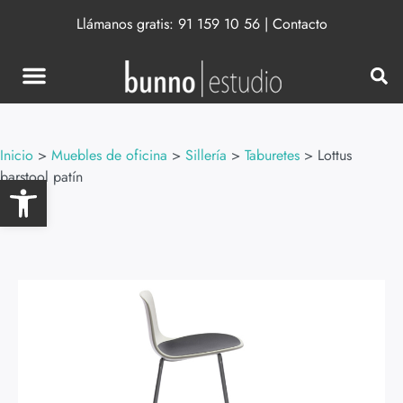
Llámanos gratis:
91 159 10 56
|
Contacto
Inicio
>
Muebles de oficina
>
Sillería
>
Taburetes
>
Lottus
barstool patín
Abrir barra de herramientas