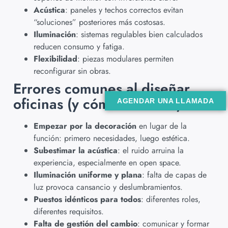
Acústica
: paneles y techos correctos evitan
“soluciones” posteriores más costosas.
Iluminación
: sistemas regulables bien calculados
reducen consumo y fatiga.
Flexibilidad
: piezas modulares permiten
reconfigurar sin obras.
Errores comunes al diseñar
oficinas (y cómo evitarlos)
AGENDAR UNA LLAMADA
Empezar por la decoración
en lugar de la
función: primero necesidades, luego estética.
Subestimar la acústica
: el ruido arruina la
experiencia, especialmente en open space.
Iluminación uniforme y plana
: falta de capas de
luz provoca cansancio y deslumbramientos.
Puestos idénticos para todos
: diferentes roles,
diferentes requisitos.
Falta de gestión del cambio
: comunicar y formar