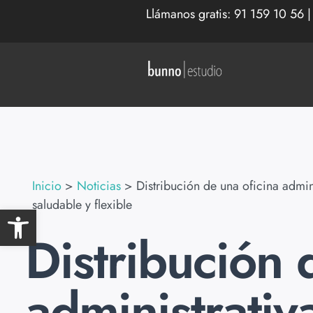
Llámanos gratis:
91 159 10 56
Inicio
>
Noticias
>
Distribución de una oficina admini
saludable y flexible
Abrir barra de herramientas
Distribución 
administrativ