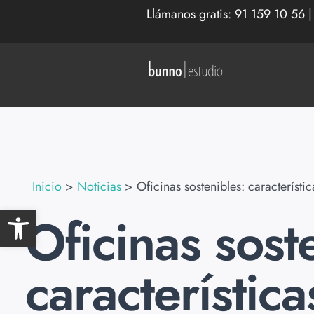
Llámanos gratis:
91 159 10 56
Inicio
>
Noticias
>
Oficinas sostenibles: característic
Abrir barra de herramientas
Oficinas sost
característica