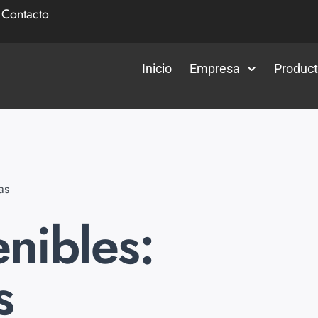
|
Contacto
Inicio
Empresa
Produc
as
enibles:
s