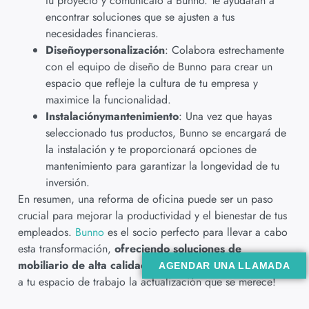
tu proyecto y comunícalo a Bunno. Te ayudarán a
encontrar soluciones que se ajusten a tus
necesidades financieras.
Diseño
y
personalización
: Colabora estrechamente
con el equipo de diseño de Bunno para crear un
espacio que refleje la cultura de tu empresa y
maximice la funcionalidad.
Instalación
y
mantenimiento
: Una vez que hayas
seleccionado tus productos, Bunno se encargará de
la instalación y te proporcionará opciones de
mantenimiento para garantizar la longevidad de tu
inversión.
En resumen, una reforma de oficina puede ser un paso
crucial para mejorar la productividad y el bienestar de tus
empleados.
Bunno
es el socio perfecto para llevar a cabo
esta transformación,
ofreciendo soluciones de
mobiliario de alta calidad
. ¡No esperes más para darle
AGENDAR UNA LLAMADA
a tu espacio de trabajo la actualización que se merece!