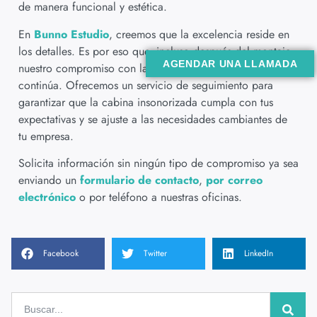
de manera funcional y estética.
En
Bunno Estudio
, creemos que la excelencia reside en
los detalles. Es por eso que, incluso después del montaje,
AGENDAR UNA LLAMADA
nuestro compromiso con la satisfacción del cliente
continúa. Ofrecemos un servicio de seguimiento para
garantizar que la cabina insonorizada cumpla con tus
expectativas y se ajuste a las necesidades cambiantes de
tu empresa.
Solicita información sin ningún tipo de compromiso ya sea
enviando un
formulario de contacto
,
por correo
electrónico
o por teléfono a nuestras oficinas.
Facebook
Twitter
LinkedIn